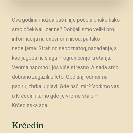
Ova godina možda baš i nije počela onako kako
smo očekivali, zar ne? Dobijali smo veliki broj
informacija na dnevnom nivou, pa tako
nedeljama. Strah od nepoznatog, nagađanja, a
kao jagoda na šlagu – ograničenje kretanja.
Veoma naporno i još više stresno. A sada smo
dobrano zagazili u leto. Godišnji odmor na
papiru, zbrka u glavi. Gde naći mir? Vodimo vas
u Krčedin i tamo gde je vreme stalo –
Krčedinska ada.
Krčedin