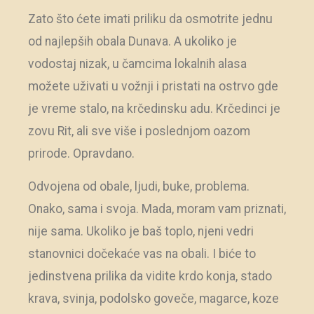
Zato što ćete imati priliku da osmotrite jednu
od najlepših obala Dunava. A ukoliko je
vodostaj nizak, u čamcima lokalnih alasa
možete uživati u vožnji i pristati na ostrvo gde
je vreme stalo, na krčedinsku adu. Krčedinci je
zovu Rit, ali sve više i poslednjom oazom
prirode. Opravdano.
Odvojena od obale, ljudi, buke, problema.
Onako, sama i svoja. Mada, moram vam priznati,
nije sama. Ukoliko je baš toplo, njeni vedri
stanovnici dočekaće vas na obali. I biće to
jedinstvena prilika da vidite krdo konja, stado
krava, svinja, podolsko goveče, magarce, koze