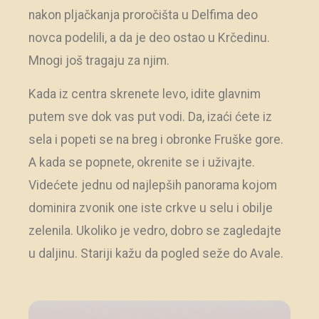
nakon pljačkanja proročišta u Delfima deo
novca podelili, a da je deo ostao u Krčedinu.
Mnogi još tragaju za njim.
Kada iz centra skrenete levo, idite glavnim
putem sve dok vas put vodi. Da, izaći ćete iz
sela i popeti se na breg i obronke Fruške gore.
A kada se popnete, okrenite se i uživajte.
Videćete jednu od najlepših panorama kojom
dominira zvonik one iste crkve u selu i obilje
zelenila. Ukoliko je vedro, dobro se zagledajte
u daljinu. Stariji kažu da pogled seže do Avale.