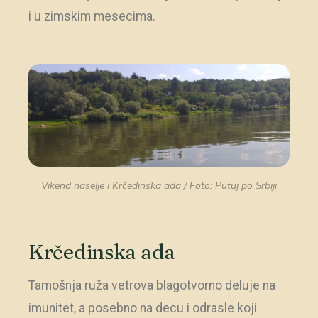
i u zimskim mesecima.
Vikend naselje i Krčedinska ada / Foto: Putuj po Srbiji
Krčedinska ada
Tamošnja ruža vetrova blagotvorno deluje na
imunitet, a posebno na decu i odrasle koji