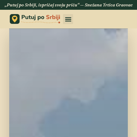
„Putuj po Srbiji, ispričaj svoju priču“ — Snežana Trtica Graovac