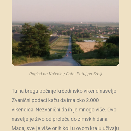
Pogled na Krčedin / Foto: Putuj po Srbiji
Tu na bregu počinje krčedinsko vikend naselje.
Zvanični podaci kažu da ima oko 2.000
vikendica. Nezvanični da ih je mnogo više. Ovo
naselje je živo od proleća do zimskih dana.
Mada, sve je više onih koji u ovom kraju uživaju