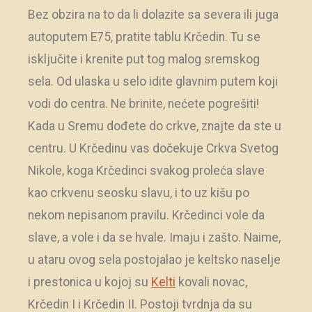
Bez obzira na to da li dolazite sa severa ili juga
autoputem E75, pratite tablu Krčedin. Tu se
isključite i krenite put tog malog sremskog
sela. Od ulaska u selo idite glavnim putem koji
vodi do centra. Ne brinite, nećete pogrešiti!
Kada u Sremu dođete do crkve, znajte da ste u
centru. U Krčedinu vas dočekuje Crkva Svetog
Nikole, koga Krčedinci svakog proleća slave
kao crkvenu seosku slavu, i to uz kišu po
nekom nepisanom pravilu. Krčedinci vole da
slave, a vole i da se hvale. Imaju i zašto. Naime,
u ataru ovog sela postojalao je keltsko naselje
i prestonica u kojoj su
Kelti
kovali novac,
Krčedin I i Krčedin II. Postoji tvrdnja da su