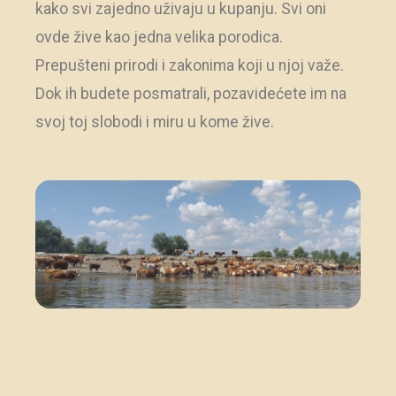
kako svi zajedno uživaju u kupanju. Svi oni
ovde žive kao jedna velika porodica.
Prepušteni prirodi i zakonima koji u njoj važe.
Dok ih budete posmatrali, pozavidećete im na
svoj toj slobodi i miru u kome žive.
Krčedinska ada / Foto: Putuj po Srbiji
Krčedinska ada zauzima devet kvadratnih