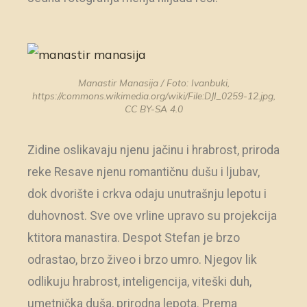
Manastir Manasija / Foto: Ivanbuki,
https://commons.wikimedia.org/wiki/File:DJI_0259-12.jpg,
CC BY-SA 4.0
Zidine oslikavaju njenu jačinu i hrabrost, priroda
reke Resave njenu romantičnu dušu i ljubav,
dok dvorište i crkva odaju unutrašnju lepotu i
duhovnost. Sve ove vrline upravo su projekcija
ktitora manastira. Despot Stefan je brzo
odrastao, brzo živeo i brzo umro. Njegov lik
odlikuju hrabrost, inteligencija, viteški duh,
umetnička duša, prirodna lepota. Prema