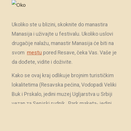
Ukoliko ste u blizini, skoknite do manastira
Manasija i uživajte u festivalu. Ukoliko uslovi
drugačije nalažu, manastir Manasija će biti na
svom
mestu
pored Resave, čeka Vas. Vaše je
da dođete, vidite i doživite.
Kako se ovaj kraj odlikuje brojnim turističkim
lokalitetima (Resavska pećina, Vodopadi Veliki
Buk i Prskalo, jedini muzej Ugljarstva u Srbiji
vezan za Senjski rudnik , Park maketa- jedini
park te vrste u Srbiji, manastir Ravanica)
neophodno je da im posvetimo više pažnje u