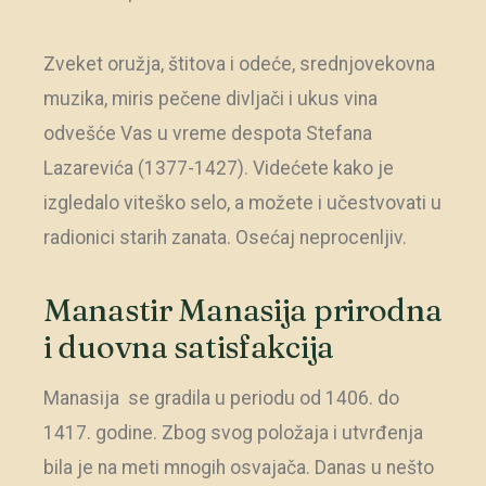
Zveket oružja, štitova i odeće, srednjovekovna
muzika, miris pečene divljači i ukus vina
odvešće Vas u vreme despota Stefana
Lazarevića (1377-1427). Videćete kako je
izgledalo viteško selo, a možete i učestvovati u
radionici starih zanata. Osećaj neprocenljiv.
Manastir Manasija prirodna
i duovna satisfakcija
Manasija se gradila u periodu od 1406. do
1417. godine. Zbog svog položaja i utvrđenja
bila je na meti mnogih osvajača. Danas u nešto