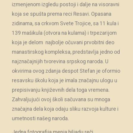
izmenjenom izgledu postoji i dalje na visoravni
koja se spušta prema reci Resavi. Opasana
zidinama, sa crkvom Svete Trojice, sa 11 kula i
139 mašikula (otvora na kulama) i trpezarijom
koja je delom najbolje očuvani prvobitni deo
manastirskog kompleksa, predstavlja jedno od
najznačajnijih tvorevina srpskog naroda. U
okvirima ovog zdanja despot Stefan je oformio
resavsku školu koja je imala značajnu ulogu u
prepisivanju književnih dela toga vremena.
Zahvaljujući ovoj školi sačuvana su mnoga
značajna dela koja odaju sliku razvoja kulture i
umetnosti našeg naroda.
Jedna fotografija menja hiljadu reči.