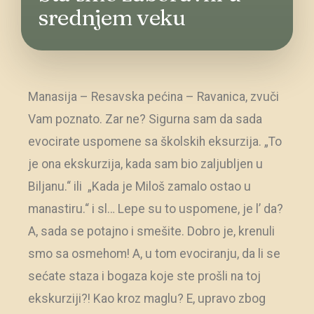
srednjem veku
Manasija – Resavska pećina – Ravanica, zvuči
Vam poznato. Zar ne? Sigurna sam da sada
evocirate uspomene sa školskih eksurzija. „To
je ona ekskurzija, kada sam bio zaljubljen u
Biljanu.“ ili „Kada je Miloš zamalo ostao u
manastiru.“ i sl… Lepe su to uspomene, je l’ da?
A, sada se potajno i smešite. Dobro je, krenuli
smo sa osmehom! A, u tom evociranju, da li se
sećate staza i bogaza koje ste prošli na toj
ekskurziji?! Kao kroz maglu? E, upravo zbog