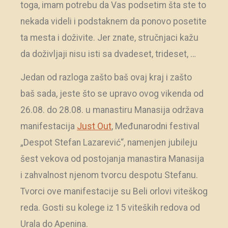
toga, imam potrebu da Vas podsetim šta ste to
nekada videli i podstaknem da ponovo posetite
ta mesta i doživite. Jer znate, stručnjaci kažu
da doživljaji nisu isti sa dvadeset, trideset, …
Jedan od razloga zašto baš ovaj kraj i zašto
baš sada, jeste što se upravo ovog vikenda od
26.08. do 28.08. u manastiru Manasija održava
manifestacija
Just Out
, Međunarodni festival
„Despot Stefan Lazarević“, namenjen jubileju
šest vekova od postojanja manastira Manasija
i zahvalnost njenom tvorcu despotu Stefanu.
Tvorci ove manifestacije su Beli orlovi viteškog
reda. Gosti su kolege iz 15 viteških redova od
Urala do Apenina.