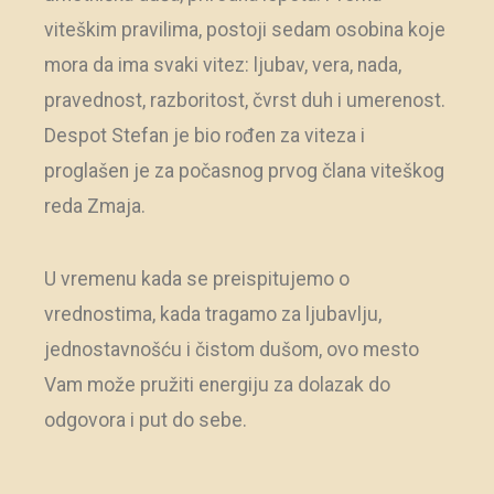
viteškim pravilima, postoji sedam osobina koje
mora da ima svaki vitez: ljubav, vera, nada,
pravednost, razboritost, čvrst duh i umerenost.
Despot Stefan je bio rođen za viteza i
proglašen je za počasnog prvog člana viteškog
reda Zmaja.
U vremenu kada se preispitujemo o
vrednostima, kada tragamo za ljubavlju,
jednostavnošću i čistom dušom, ovo mesto
Vam može pružiti energiju za dolazak do
odgovora i put do sebe.