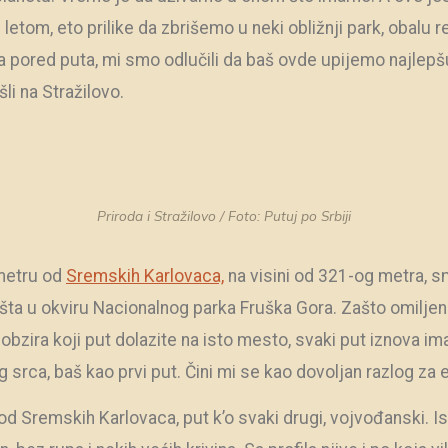
etom, eto prilike da zbrišemo u neki obližnji park, obalu reke
 pored puta, mi smo odlučili da baš ovde upijemo najlepš
li na Stražilovo.
Priroda i Stražilovo / Foto: Putuj po Srbiji
metru od
Sremskih Karlovaca,
na visini od 321-og metra, 
tišta u okviru Nacionalnog parka Fruška Gora. Zašto omiljen
 obzira koji put dolazite na isto mesto, svaki put iznova i
 srca, baš kao prvi put. Čini mi se kao dovoljan razlog za 
d Sremskih Karlovaca, put k’o svaki drugi, vojvođanski. Ist