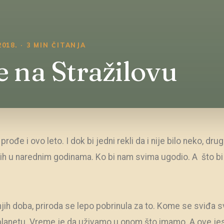
018. · 3 MIN ČITANJA
e na Stražilovu
prođe i ovo leto. I dok bi jedni rekli da i nije bilo neko, dru
istih u narednim godinama. Ko bi nam svima ugodio. A što b
njih doba, priroda se lepo pobrinula za to. Kome se sviđa s
planetu. Vreme je da uživamo u onom što imamo. A ove jes