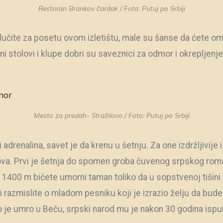
Restoran Brankov čardak / Foto: Putuj po Srbiji
učite za posetu ovom izletištu, male su šanse da ćete omaš
ni stolovi i klupe dobri su saveznici za odmor i okrepljenje
Mesto za predah- Stražilovo / Foto: Putuj po Srbiji
i adrenalina, savet je da krenu u šetnju. Za one izdržljivije 
ova. Prvi je šetnja do spomen groba čuvenog srpskog rom
e 1400 m bićete umorni taman toliko da u sopstvenoj tišini
 razmislite o mladom pesniku koji je izrazio želju da bud
je umro u Beču, srpski narod mu je nakon 30 godina ispuni