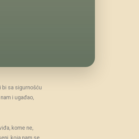
gi bi sa sigurnošću
i nam i ugađao,
viđa, kome ne,
eni, koja nam se