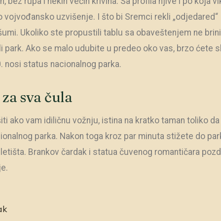
an, bez rupa i nekih većih krivina. Sa profila njive i po koja v
ojvođansko uzvišenje. I što bi Sremci rekli „odjedared“ 
šumi. Ukoliko ste propustili tablu sa obaveštenjem ne brini
li park. Ako se malo udubite u predeo oko vas, brzo ćete s
 nosi status nacionalnog parka.
 za sva čula
i ako vam idiličnu vožnju, istina na kratko taman toliko da 
ionalnog parka. Nakon toga kroz par minuta stižete do park
zletišta. Brankov čardak i statua čuvenog romantičara pozd
je.