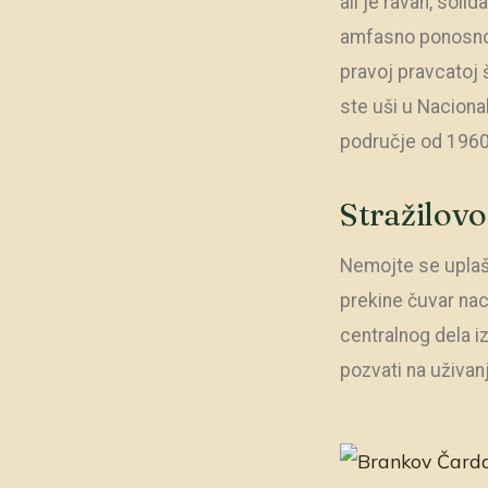
ali je ravan, solid
amfasno ponosno v
pravoj pravcatoj 
ste uši u Naciona
područje od 1960.
Stražilovo
Nemojte se uplašit
prekine čuvar nac
centralnog dela i
pozvati na uživan