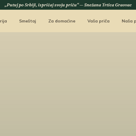
„Putuj po Srbiji, ispričaj svoju priču“ — Snežana Trtica Graovac
rija
Smeštaj
Za domaćine
Vaša priča
Naša p