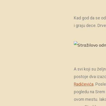
Kad god da se odl
i graju dece. Drve
A svi koji su željn
postoje dva izaz
Radičevića
. Posl
pogledu na Srem i
ovom mestu. Iako 