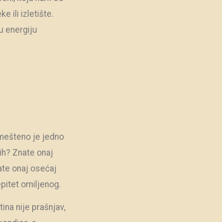
 ili izletište.
u energiju
smešteno je jedno
ih? Znate onaj
mate onaj osećaj
epitet omiljenog.
ina nije prašnjav,