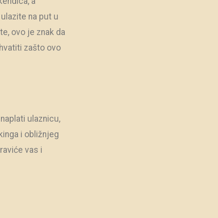
ikendica, a
ulazite na put u
te, ovo je znak da
hvatiti zašto ovo
naplati ulaznicu,
inga i obližnjeg
raviće vas i