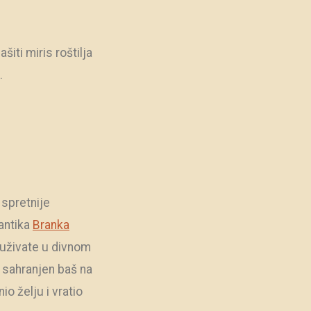
iti miris roštilja
.
i spretnije
antika
Branka
 uživate u divnom
e sahranjen baš na
o želju i vratio