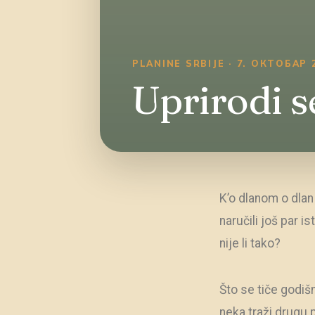
PLANINE SRBIJE · 7. ОКТОБАР 2
Uprirodi s
K’o dlanom o dlan 
naručili još par 
nije li tako?
Što se tiče godiš
neka traži drugu 