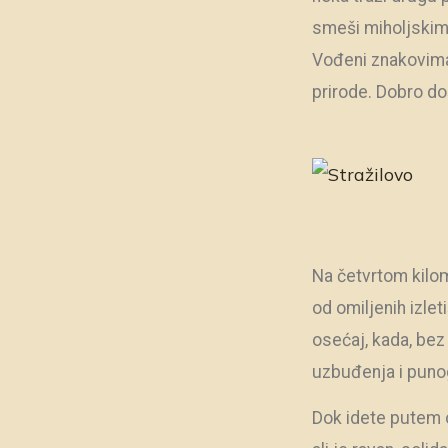
smeši miholjskim l
Vođeni znakovima
prirode. Dobro doš
Na četvrtom kilo
od omiljenih izle
osećaj, kada, bez
uzbuđenja i punog
Dok idete putem o